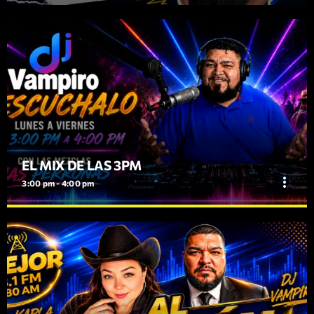
EL MIX DE LAS 3PM
more_vert
3:00 pm - 4:00 pm
EL MIX DE LAS 3PM
close
LAS MEJORES MEXKLAS CON DJ VAMPIRO LUNES A
VIERNES